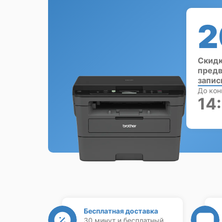
2
Скидк
предв
запис
До кон
14
Бесплатная доставка
30 минут и бесплатный