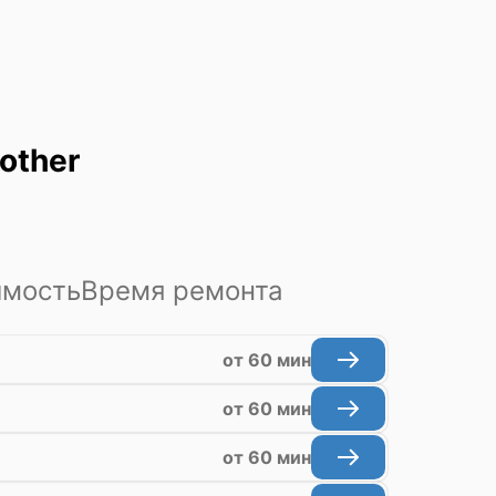
other
имость
Время ремонта
от 60 мин
от 60 мин
от 60 мин