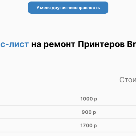
У меня другая неисправность
с-лист
на ремонт Принтеров Br
Сто
1000 р
900 р
1700 р